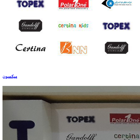
میکسون