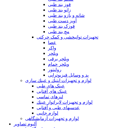
قوز بند طبی
زانو بند طبی
شانه و بازو بند طبی
آویز دست طبی
قوزک بند طبی
مچ بند طبی
تجهیزات توانبخشی و کمک حرکتی
عصا
واکر
ویلچر
ویلچر برقی
ویلچر حمام
رولیتور
پد و وسایل فیزیوتراپی
لوازم و تجهیزات اپتيك و عينك سازی
عینک های طبی
عینک های آفتابی
لنزهای تماسی
لوازم و تجهيزات لابراتوار عينك
عدسيهای طبی و آفتابی
لوازم جانبی
لوازم و تجهیزات آزمایشگاهی
آلبوم تصاویر