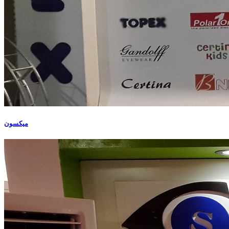
میکسون