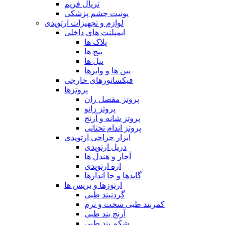
تریال فریم
یونیت چشم پزشکی
لوازم و تجهیزات ارتوپدی
ایمپلنت های داخلی
پلاک ها
پیچ ها
نیل ها
پین ها و وایرها
فیکساتورهای خارجی
پروتزها
پروتز مفصل ران
پروتز زانو
پروتز شانه و آرنج
پروتز اندام تحتانی
ابزار جراحی ارتوپدی
دریل ارتوپدی
آچار و هندل ها
اره ارتوپدی
گایدها و جا اندازها
ارتوزها و بریس ها
گردنبند طبی
کمربند طبی سخت و نرم
آرنج بند طبی
شکم بند طبی