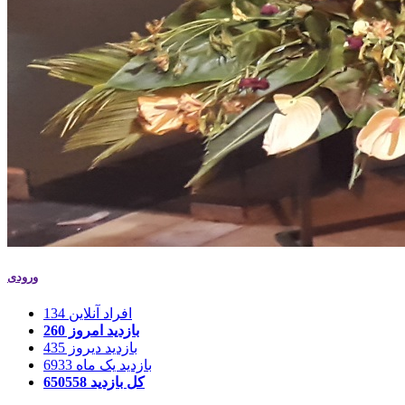
ورودی
افراد آنلاین
134
بازدید امروز
260
بازدید دیروز
435
بازدید یک ماه
6933
کل بازدید
650558